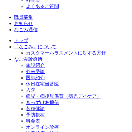
料金表
よくあるご質問
職員募集
お知らせ
なごみ通信
トップ
「なごみ」について
カスタマーハラスメントに対する方針
なごみ診療所
施設紹介
外来受診
医師紹介
休日在宅当番医
入院
病児・病後児保育（病児デイケア）
きっずけあ通信
各種健診
予防接種
料金表
オンライン診療