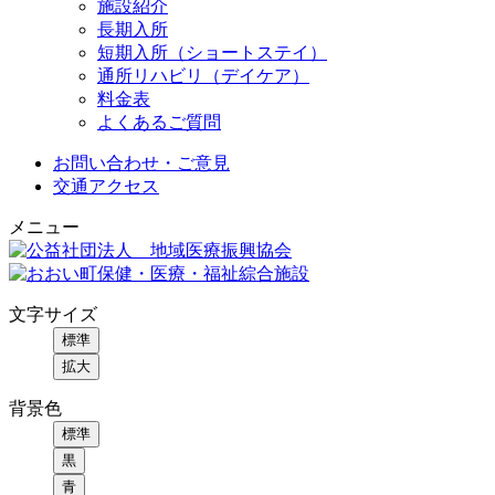
施設紹介
長期入所
短期入所（ショートステイ）
通所リハビリ（デイケア）
料金表
よくあるご質問
お問い合わせ・ご意見
交通アクセス
メニュー
文字サイズ
標準
拡大
背景色
標準
黒
青