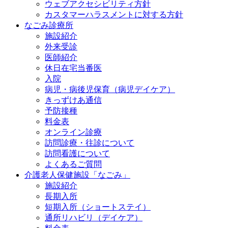
ウェブアクセシビリティ方針
カスタマーハラスメントに対する方針
なごみ診療所
施設紹介
外来受診
医師紹介
休日在宅当番医
入院
病児・病後児保育（病児デイケア）
きっずけあ通信
予防接種
料金表
オンライン診療
訪問診療・往診について
訪問看護について
よくあるご質問
介護老人保健施設「なごみ」
施設紹介
長期入所
短期入所（ショートステイ）
通所リハビリ（デイケア）