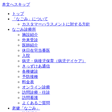
本文へスキップ
トップ
「なごみ」について
カスタマーハラスメントに対する方針
なごみ診療所
施設紹介
外来受診
医師紹介
休日在宅当番医
入院
病児・病後児保育（病児デイケア）
きっずけあ通信
各種健診
予防接種
料金表
オンライン診療
訪問診療・往診
訪問看護
よくあるご質問
老健「なごみ」