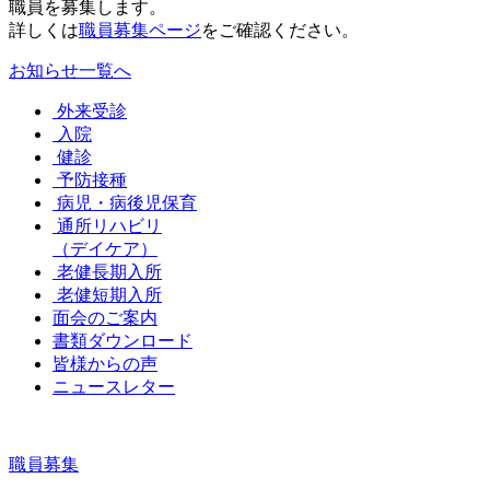
職員を募集します。
詳しくは
職員募集ページ
をご確認ください。
お知らせ一覧へ
外来受診
入院
健診
予防接種
病児・病後児保育
通所リハビリ
（デイケア）
老健長期入所
老健短期入所
面会のご案内
書類ダウンロード
皆様からの声
ニュースレター
職員募集