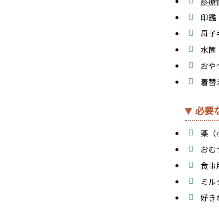
診療
印鑑
母子
水筒
おや
着替
必要
薬（
おむ
食事
ミル
好き