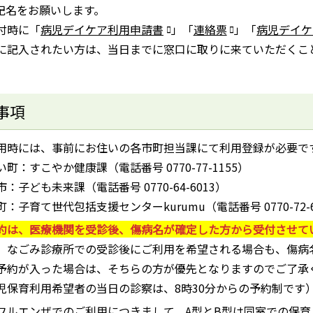
記名をお願いします。
付時に「
病児デイケア利用申請書
」「
連絡票
」「
病児デイケ
に記入されたい方は、当日までに窓口に取りに来ていただくこ
事項
用時には、事前にお住いの各市町担当課にて利用登録が必要で
い町：すこやか健康課（電話番号 0770-77-1155）
：子ども未来課（電話番号 0770-64-6013）
町：子育て世代包括支援センターkurumu（電話番号 0770-72-6
約は、医療機関を受診後、傷病名が確定した方から受付させて
、なごみ診療所での受診後にご利用を希望される場合も、傷病
予約が入った場合は、そちらの方が優先となりますのでご了承
児保育利用希望者の当日の診察は、8時30分からの予約制です
フルエンザでのご利用につきまして、A型とB型は同室での保育