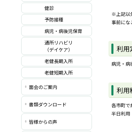
健診
※上記以
予防接種
事前になご
病児・病後児保育
通所リハビリ
利用
（デイケア）
老健長期入所
病児・病
老健短期入所
面会のご案内
利用
書類ダウンロード
各市町で
半日利用
皆様からの声