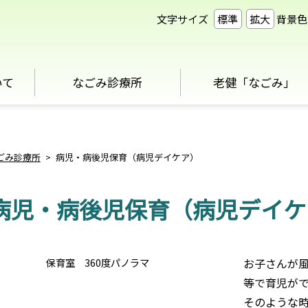
文字サイズ
標準
拡大
背景色
いて
なごみ診療所
老健「なごみ」
ごみ診療所
>
病児・病後児保育（病児デイケア）
病児・病後児保育（病児デイケ
保育室 360度パノラマ
お子さんが
等で育児が
そのような