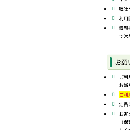
嘔吐
利用
情報
で常
お願
ご利
お断
ご利
定員
お迎
（保
しく