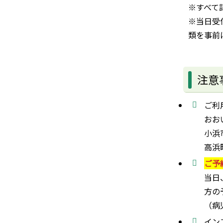
※すべて
※当日受
類を事前
注意
ご利
おお
小浜市
高浜
ご予
当日
方の
（病
イン