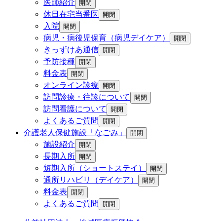
医師紹介
開閉
休日在宅当番医
開閉
入院
開閉
病児・病後児保育（病児デイケア）
開閉
きっずけあ通信
開閉
予防接種
開閉
料金表
開閉
オンライン診療
開閉
訪問診療・往診について
開閉
訪問看護について
開閉
よくあるご質問
開閉
介護老人保健施設「なごみ」
開閉
施設紹介
開閉
長期入所
開閉
短期入所（ショートステイ）
開閉
通所リハビリ（デイケア）
開閉
料金表
開閉
よくあるご質問
開閉