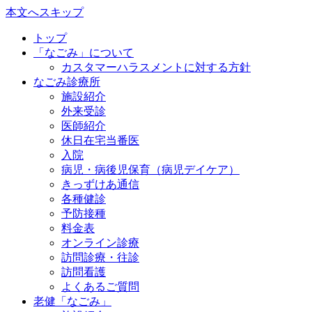
本文へスキップ
トップ
「なごみ」について
カスタマーハラスメントに対する方針
なごみ診療所
施設紹介
外来受診
医師紹介
休日在宅当番医
入院
病児・病後児保育（病児デイケア）
きっずけあ通信
各種健診
予防接種
料金表
オンライン診療
訪問診療・往診
訪問看護
よくあるご質問
老健「なごみ」