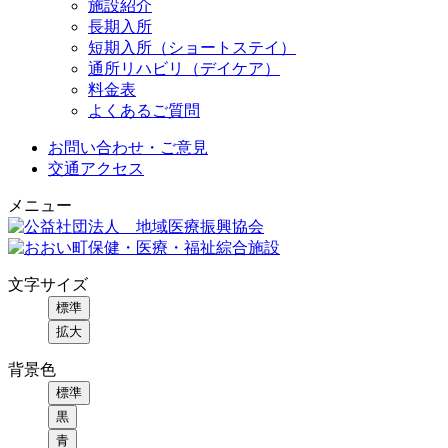
施設紹介
長期入所
短期入所（ショートステイ）
通所リハビリ（デイケア）
料金表
よくあるご質問
お問い合わせ・ご意見
交通アクセス
メニュー
文字サイズ
標準
拡大
背景色
標準
黒
青