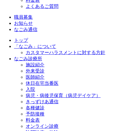
料金表
よくあるご質問
職員募集
お知らせ
なごみ通信
トップ
「なごみ」について
カスタマーハラスメントに対する方針
なごみ診療所
施設紹介
外来受診
医師紹介
休日在宅当番医
入院
病児・病後児保育（病児デイケア）
きっずけあ通信
各種健診
予防接種
料金表
オンライン診療