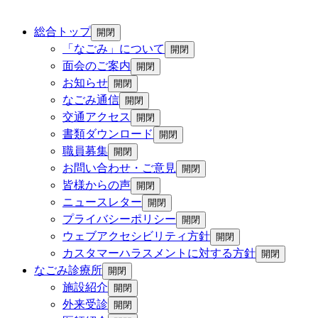
総合トップ
開閉
「なごみ」について
開閉
面会のご案内
開閉
お知らせ
開閉
なごみ通信
開閉
交通アクセス
開閉
書類ダウンロード
開閉
職員募集
開閉
お問い合わせ・ご意見
開閉
皆様からの声
開閉
ニュースレター
開閉
プライバシーポリシー
開閉
ウェブアクセシビリティ方針
開閉
カスタマーハラスメントに対する方針
開閉
なごみ診療所
開閉
施設紹介
開閉
外来受診
開閉