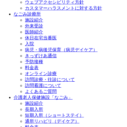
ウェブアクセシビリティ方針
カスタマーハラスメントに対する方針
なごみ診療所
施設紹介
外来受診
医師紹介
休日在宅当番医
入院
病児・病後児保育（病児デイケア）
きっずけあ通信
予防接種
料金表
オンライン診療
訪問診療・往診について
訪問看護について
よくあるご質問
介護老人保健施設「なごみ」
施設紹介
長期入所
短期入所（ショートステイ）
通所リハビリ（デイケア）