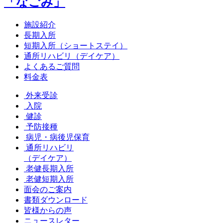
「なごみ」
施設紹介
長期入所
短期入所（ショートステイ）
通所リハビリ（デイケア）
よくあるご質問
料金表
外来受診
入院
健診
予防接種
病児・病後児保育
通所リハビリ
（デイケア）
老健長期入所
老健短期入所
面会のご案内
書類ダウンロード
皆様からの声
ニュースレター