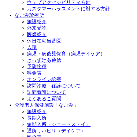
ウェブアクセシビリティ方針
カスタマーハラスメントに対する方針
なごみ診療所
施設紹介
外来受診
医師紹介
休日在宅当番医
入院
病児・病後児保育（病児デイケア）
きっずけあ通信
予防接種
料金表
オンライン診療
訪問診療・往診について
訪問看護について
よくあるご質問
介護老人保健施設「なごみ」
施設紹介
長期入所
短期入所（ショートステイ）
通所リハビリ（デイケア）