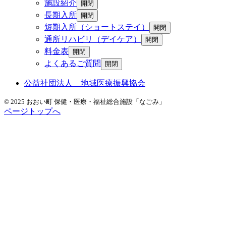
施設紹介
開閉
長期入所
開閉
短期入所（ショートステイ）
開閉
通所リハビリ（デイケア）
開閉
料金表
開閉
よくあるご質問
開閉
公益社団法人 地域医療振興協会
© 2025 おおい町 保健・医療・福祉総合施設「なごみ」
ページトップへ