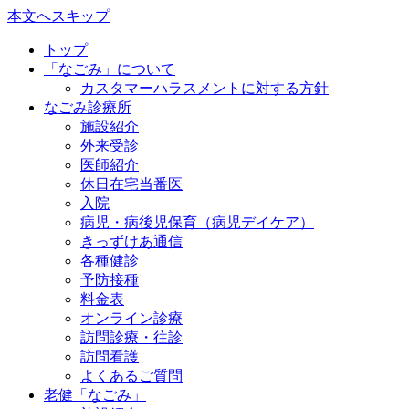
本文へスキップ
トップ
「なごみ」について
カスタマーハラスメントに対する方針
なごみ診療所
施設紹介
外来受診
医師紹介
休日在宅当番医
入院
病児・病後児保育（病児デイケア）
きっずけあ通信
各種健診
予防接種
料金表
オンライン診療
訪問診療・往診
訪問看護
よくあるご質問
老健「なごみ」