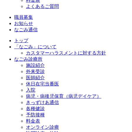
料金表
よくあるご質問
職員募集
お知らせ
なごみ通信
トップ
「なごみ」について
カスタマーハラスメントに対する方針
なごみ診療所
施設紹介
外来受診
医師紹介
休日在宅当番医
入院
病児・病後児保育（病児デイケア）
きっずけあ通信
各種健診
予防接種
料金表
オンライン診療