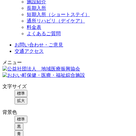
施設紹介
長期入所
短期入所（ショートステイ）
通所リハビリ（デイケア）
料金表
よくあるご質問
お問い合わせ・ご意見
交通アクセス
メニュー
文字サイズ
標準
拡大
背景色
標準
黒
青