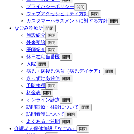
プライバシーポリシー
開閉
ウェブアクセシビリティ方針
開閉
カスタマーハラスメントに対する方針
開閉
なごみ診療所
開閉
施設紹介
開閉
外来受診
開閉
医師紹介
開閉
休日在宅当番医
開閉
入院
開閉
病児・病後児保育（病児デイケア）
開閉
きっずけあ通信
開閉
予防接種
開閉
料金表
開閉
オンライン診療
開閉
訪問診療・往診について
開閉
訪問看護について
開閉
よくあるご質問
開閉
介護老人保健施設「なごみ」
開閉