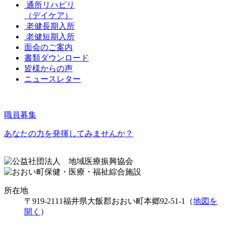
通所リハビリ
（デイケア）
老健長期入所
老健短期入所
面会のご案内
書類ダウンロード
皆様からの声
ニュースレター
職員募集
あなたの力を発揮してみませんか？
所在地
〒919-2111
福井県大飯郡おおい町本郷92-51-1（
地図を
開く
）