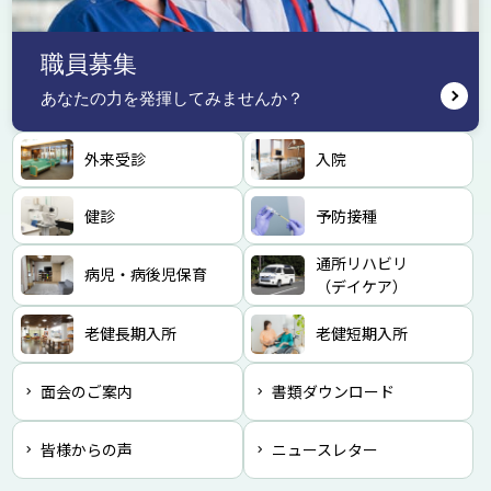
職員募集
あなたの力を発揮してみませんか？
外来受診
入院
健診
予防接種
通所リハビリ
病児・病後児保育
（デイケア）
老健長期入所
老健短期入所
面会のご案内
書類ダウンロード
皆様からの声
ニュースレター