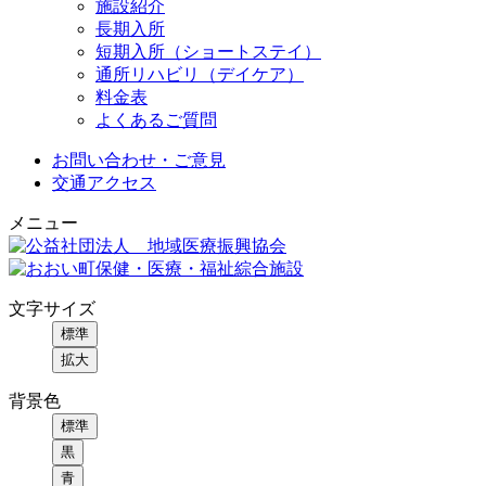
施設紹介
長期入所
短期入所（ショートステイ）
通所リハビリ（デイケア）
料金表
よくあるご質問
お問い合わせ・ご意見
交通アクセス
メニュー
文字サイズ
標準
拡大
背景色
標準
黒
青