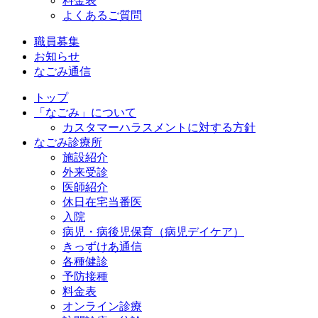
料金表
よくあるご質問
職員募集
お知らせ
なごみ通信
トップ
「なごみ」について
カスタマーハラスメントに対する方針
なごみ診療所
施設紹介
外来受診
医師紹介
休日在宅当番医
入院
病児・病後児保育（病児デイケア）
きっずけあ通信
各種健診
予防接種
料金表
オンライン診療