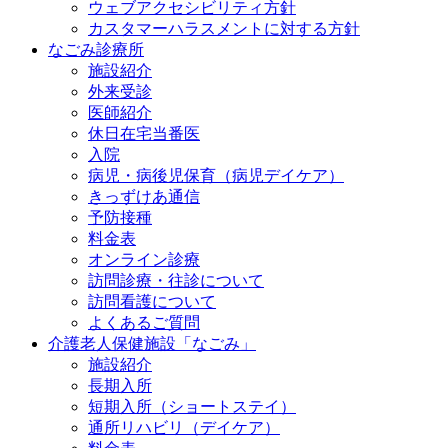
ウェブアクセシビリティ方針
カスタマーハラスメントに対する方針
なごみ診療所
施設紹介
外来受診
医師紹介
休日在宅当番医
入院
病児・病後児保育（病児デイケア）
きっずけあ通信
予防接種
料金表
オンライン診療
訪問診療・往診について
訪問看護について
よくあるご質問
介護老人保健施設「なごみ」
施設紹介
長期入所
短期入所（ショートステイ）
通所リハビリ（デイケア）