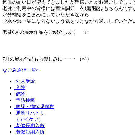
気温の高い日が増えてきましたが皆様いかがお過ごしでしょ
老健ご利用中の皆様には室温調節、衣類調整はもちろんです
水分補給をこまめにしていただきながら
脱水や熱中症にならないよう気をつけながら過ごしていただ
老健6月の展示作品をご紹介します ↓↓↓
7月の展示作品もお楽しみに・・・（^^）
なごみ通信一覧へ
外来受診
入院
健診
予防接種
病児・病後児保育
通所リハビリ
（デイケア）
老健長期入所
老健短期入所