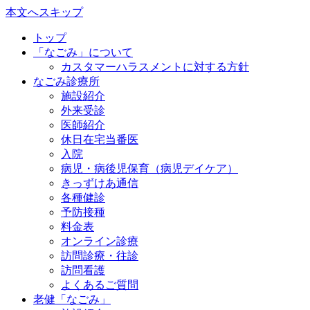
本文へスキップ
トップ
「なごみ」について
カスタマーハラスメントに対する方針
なごみ診療所
施設紹介
外来受診
医師紹介
休日在宅当番医
入院
病児・病後児保育（病児デイケア）
きっずけあ通信
各種健診
予防接種
料金表
オンライン診療
訪問診療・往診
訪問看護
よくあるご質問
老健「なごみ」