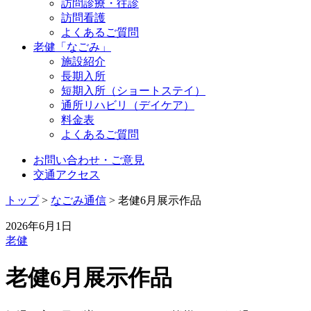
訪問診療・往診
訪問看護
よくあるご質問
老健「なごみ」
施設紹介
長期入所
短期入所（ショートステイ）
通所リハビリ（デイケア）
料金表
よくあるご質問
お問い合わせ・ご意見
交通アクセス
トップ
>
なごみ通信
>
老健6月展示作品
2026年6月1日
老健
老健6月展示作品