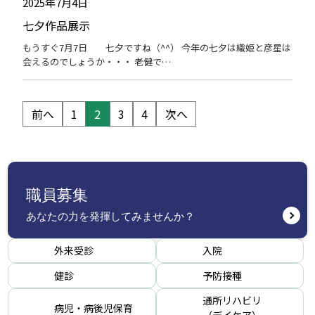
2025年7月4日
七夕作品展示
もうすぐ7月7日 七夕ですね（^^） 今年の七夕は織姫と彦星は
会えるのでしょうか・・・ 老健で…
投
前へ
1
2
3
4
次へ
稿
の
ペ
ー
ジ
送
職員募集
り
あなたの力を発揮してみませんか？
外来受診
入院
健診
予防接種
通所リハビリ
病児・病後児保育