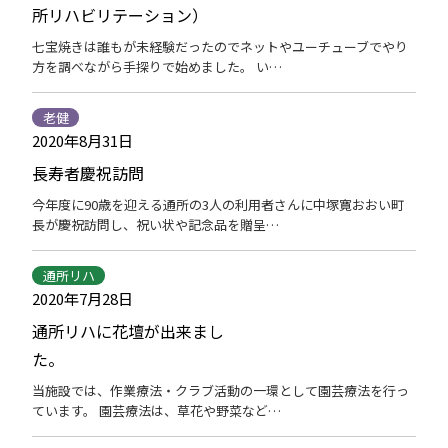
所リハビリテーション）
七宝焼きは誰もが未経験だったのでネットやユーチューブでやり
方を調べながら手探りで始めました。 い…
老健
2020年8月31日
長寿者慶祝訪問
今年度に90歳を迎える通所の3人の利用者さんに中塚寛おおい町
長が慶祝訪問し、祝い状や記念品を贈呈…
通所リハ
2020年7月28日
通所リハに花壇が出来まし
た。
当施設では、作業療法・クラブ活動の一環として園芸療法を行っ
ています。 園芸療法は、草花や野菜など…