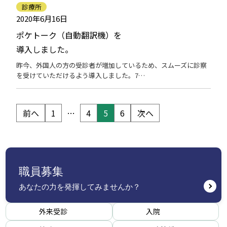
診療所
2020年6月16日
ポケトーク（自動翻訳機）を
導入しました。
昨今、外国人の方の受診者が増加しているため、スムーズに診察
を受けていただけるよう導入しました。7…
投
前へ
1
…
4
5
6
次へ
稿
の
ペ
ー
ジ
送
職員募集
り
あなたの力を発揮してみませんか？
外来受診
入院